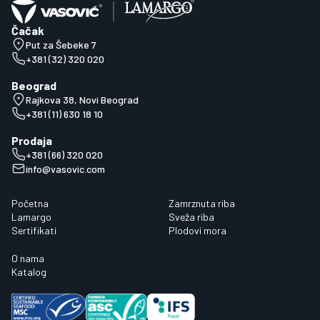
Čačak
Put za Šebeke 7
+381 (32) 320 020
Beograd
Rajkova 38, Novi Beograd
+381 (11) 630 18 10
Prodaja
+381 (66) 320 020
info@vasovic.com
Početna
Zamrznuta riba
Lamargo
Sveža riba
Sertifikati
Plodovi mora
O nama
Katalog