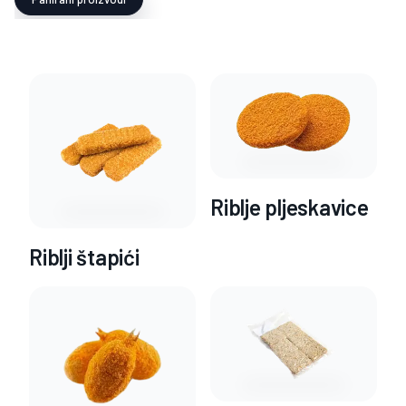
Riblje pljeskavice
Riblji štapići