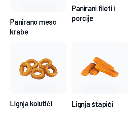
Panirani fileti i
porcije
Panirano meso
krabe
Lignja kolutići
Lignja štapići