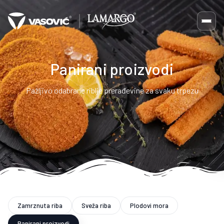
Panirani proizvodi
Pažljivo odabrane riblje prerađevine za svaku trpezu
Zamrznuta riba
Sveža riba
Plodovi mora
Panirani proizvodi