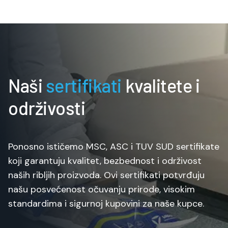
Naši
sertifikati
kvalitete i
održivosti
Ponosno ističemo MSC, ASC i TUV SUD sertifikate
koji garantuju kvalitet, bezbednost i održivost
naših ribljih proizvoda. Ovi sertifikati potvrđuju
našu posvećenost očuvanju prirode, visokim
standardima i sigurnoj kupovini za naše kupce.